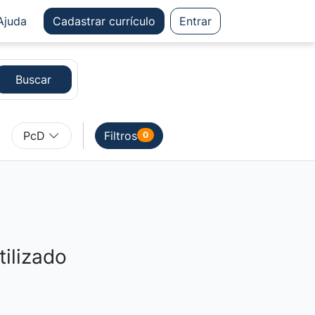
Ajuda
Cadastrar
currículo
Entrar
Buscar
PcD
Filtros
0
ilizado